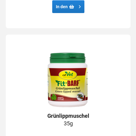
In den
Grünlippmuschel
35g