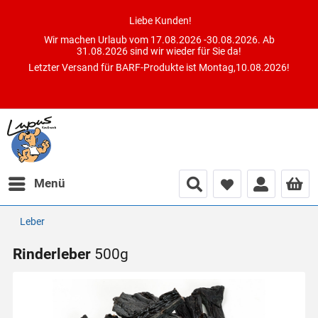
Liebe Kunden!
Wir machen Urlaub vom 17.08.2026 -30.08.2026. Ab
31.08.2026 sind wir wieder für Sie da!
Letzter Versand für BARF-Produkte ist Montag,10.08.2026!
Menü
Leber
Rinderleber
500g