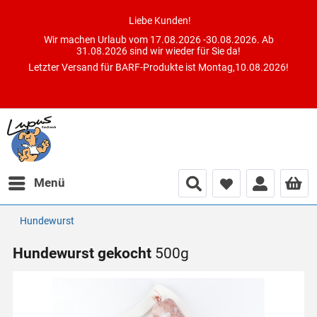
Liebe Kunden!
Wir machen Urlaub vom 17.08.2026 -30.08.2026. Ab
31.08.2026 sind wir wieder für Sie da!
Letzter Versand für BARF-Produkte ist Montag,10.08.2026!
Menü
Hundewurst
Hundewurst gekocht
500g