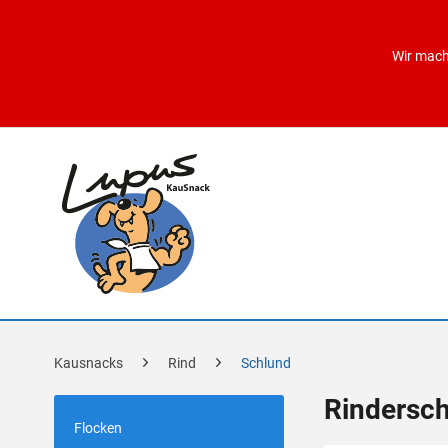
Wir mach
Kausnacks
Rind
Schlund
Rindersc
Flocken