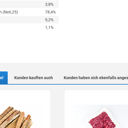
3,8%
n (Nx6,25)
78,4%
9,2%
1,1%
el
Kunden kauften auch
Kunden haben sich ebenfalls ange