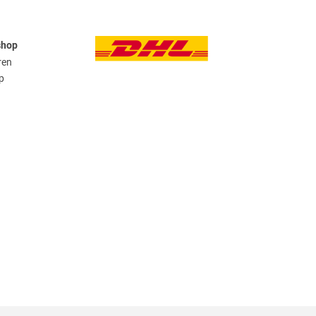
shop
ren
p