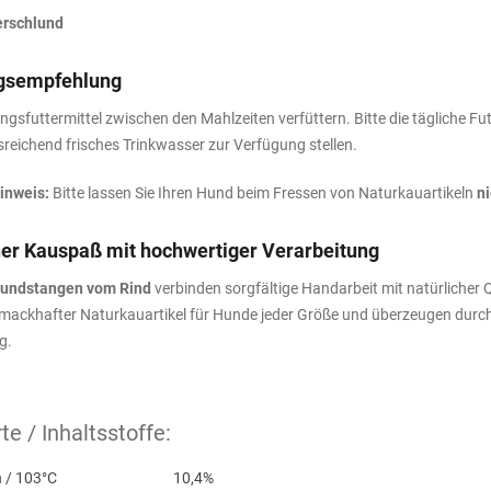
erschlund
gsempfehlung
ngsfuttermittel zwischen den Mahlzeiten verfüttern. Bitte die tägliche
sreichend frisches Trinkwasser zur Verfügung stellen.
inweis:
Bitte lassen Sie Ihren Hund beim Fressen von Naturkauartikeln
n
her Kauspaß mit hochwertiger Verarbeitung
lundstangen vom Rind
verbinden sorgfältige Handarbeit mit natürlicher
hmackhafter Naturkauartikel für Hunde jeder Größe und überzeugen durc
g.
e / Inhaltsstoffe:
 / 103°C
10,4%