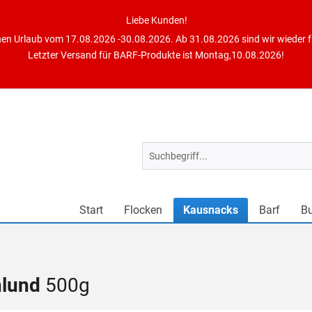
Liebe Kunden!
en Urlaub vom 17.08.2026 -30.08.2026. Ab 31.08.2026 sind wir wieder fü
Letzter Versand für BARF-Produkte ist Montag,10.08.2026!
Start
Flocken
Kausnacks
Barf
B
hlund
500g