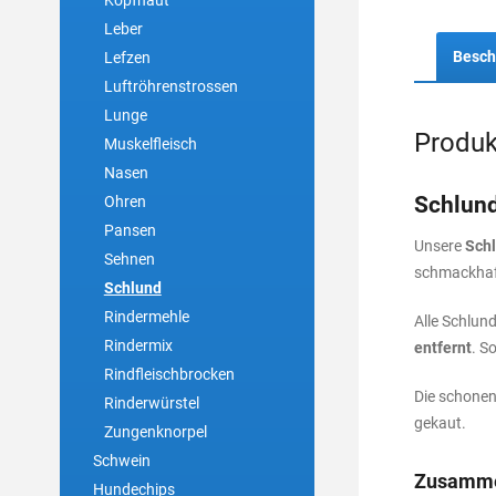
Kopfhaut
Leber
Besch
Lefzen
Luftröhrenstrossen
Lunge
Produk
Muskelfleisch
Nasen
Schlund
Ohren
Pansen
Unsere
Sch
Sehnen
schmackhaft
Schlund
Rindermehle
Alle Schlu
Rindermix
entfernt
. S
Rindfleischbrocken
Die schonen
Rinderwürstel
gekaut.
Zungenknorpel
Schwein
Zusamme
Hundechips