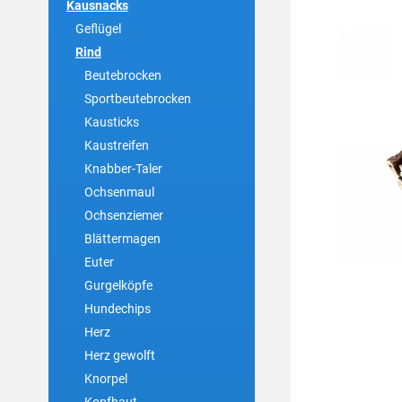
Kausnacks
Geflügel
Rind
Beutebrocken
Sportbeutebrocken
Kausticks
Kaustreifen
Knabber-Taler
Ochsenmaul
Ochsenziemer
Blättermagen
Euter
Gurgelköpfe
Hundechips
Herz
Herz gewolft
Knorpel