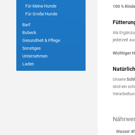
Für kleine Hunde
100 % Rind
Für Große Hunde
Fütterun
Barf
Bubeck
Als Ergänzu
jederzeit au
Gesundheit & Pflege
Sonstiges
Wichtiger H
Unternehmen
Laden
Natürlic
Unsere
Sch
sind ein sc
Verarbeitun
Nährwert
Wasser 4h