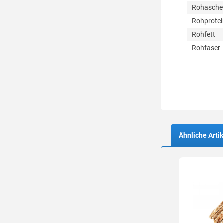
Rohasche
Rohprotei
Rohfett
Rohfaser
Ähnliche Artik