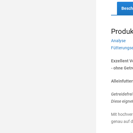
Besch
Produk
Analyse
Fütterungs
Exzellent V
- ohne Getr
Alleinfutte
Getreidefre
Diese eigne
Mit hochver
genau auf d