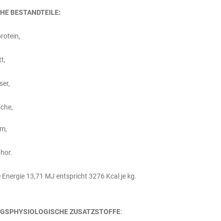
HE BESTANDTEILE:
rotein,
t,
ser,
che,
um,
hor.
Energie 13,71 MJ entspricht 3276 Kcal je kg.
GSPHYSIOLOGISCHE ZUSATZSTOFFE
: