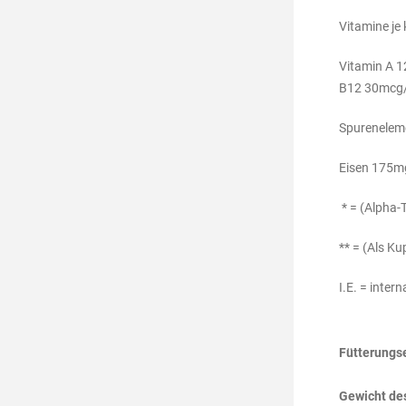
Vitamine je 
Vitamin A 1
B12 30mcg/
Spureneleme
Eisen 175m
* = (Alpha-
** = (Als Ku
I.E. = intern
Fütterungs
Gewicht d