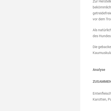
Zur Herstel
bekömmliche
getreidefre
vor dem Tro
Als natürli
des Hundes 
Die gebacke
Kaumuskula
Analyse
ZUSAMMEN
Entenfleisch
Karotten, P