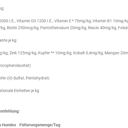
kg:
2000 I.E., Vitamin D3 1200 I.E., Vitamin E * 70mg/kg, Vitamin B1 10mg/
kg, Biotin 250mcg/kg, Pantothensäure 20mg/kg, Niacin 40mg/kg, Fols
nte je kg:
g/kg, Zink 125mg/kg, Kupfer ** 10mg/kg, Kobalt 0,4mg/kg, Mangan 20m
Tocopherolacetat)
pfer-(II)-Sulfat, Pentahydrat)
ationale Einheiten je kg
emfehlung:
es Hundes Fütterungsmenge/Tag