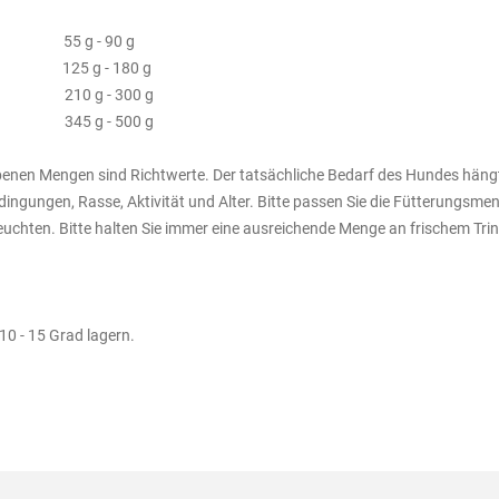
g 55 g - 90 g
g 125 g - 180 g
kg 210 g - 300 g
kg 345 g - 500 g
enen Mengen sind Richtwerte. Der tatsächliche Bedarf des Hundes hängt
ingungen, Rasse, Aktivität und Alter. Bitte passen Sie die Fütterungsm
uchten. Bitte halten Sie immer eine ausreichende Menge an frischem Trin
10 - 15 Grad lagern.