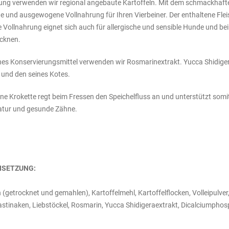
lung verwenden wir regional angebaute Kartoffeln. Mit dem schmackhaften
 und ausgewogene Vollnahrung für Ihren Vierbeiner. Der enthaltene Flei
ie Vollnahrung eignet sich auch für allergische und sensible Hunde und be
cknen.
ches Konservierungsmittel verwenden wir Rosmarinextrakt. Yucca Shidiger
und den seines Kotes.
ne Krokette regt beim Fressen den Speichelfluss an und unterstützt somit
tur und gesunde Zähne.
SETZUNG:
 (getrocknet und gemahlen), Kartoffelmehl, Kartoffelflocken, Volleipulver,
astinaken, Liebstöckel, Rosmarin, Yucca Shidigeraextrakt, Dicalciumphos