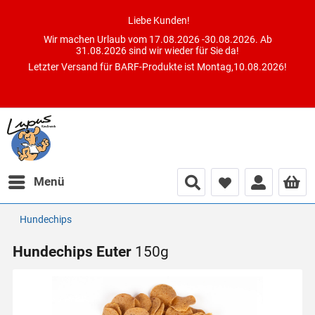
Liebe Kunden!
Wir machen Urlaub vom 17.08.2026 -30.08.2026. Ab
31.08.2026 sind wir wieder für Sie da!
Letzter Versand für BARF-Produkte ist Montag,10.08.2026!
Menü
Hundechips
Hundechips Euter
150g