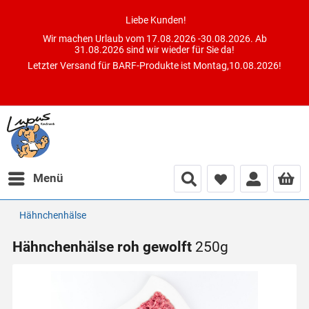
Liebe Kunden!
Wir machen Urlaub vom 17.08.2026 -30.08.2026. Ab
31.08.2026 sind wir wieder für Sie da!
Letzter Versand für BARF-Produkte ist Montag,10.08.2026!
Menü
Hähnchenhälse
Hähnchenhälse roh gewolft
250g