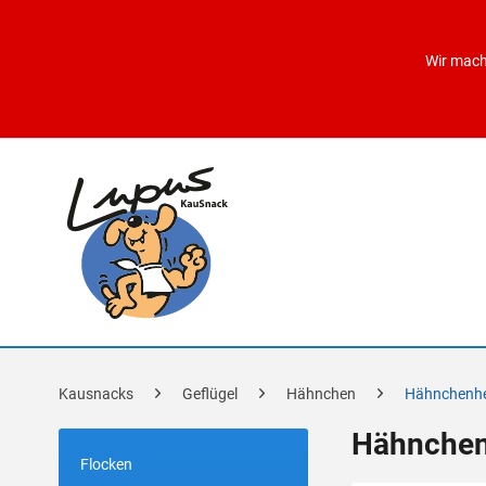
Wir mach
Kausnacks
Geflügel
Hähnchen
Hähnchenh
Hähnche
Flocken