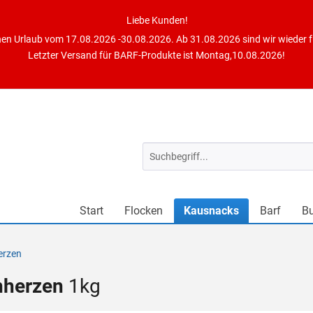
Liebe Kunden!
en Urlaub vom 17.08.2026 -30.08.2026. Ab 31.08.2026 sind wir wieder fü
Letzter Versand für BARF-Produkte ist Montag,10.08.2026!
Start
Flocken
Kausnacks
Barf
B
erzen
nherzen
1kg