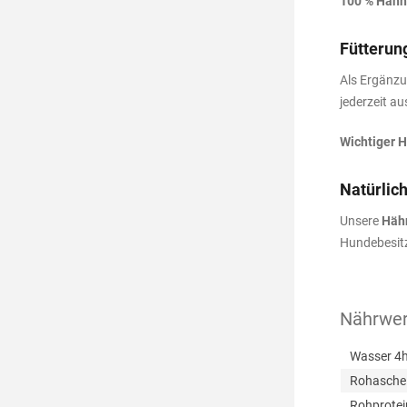
100 % Häh
Fütterun
Als Ergänzu
jederzeit au
Wichtiger H
Natürlic
Unsere
Häh
Hundebesitz
Nährwert
Wasser 4h
Rohasche
Rohprotei