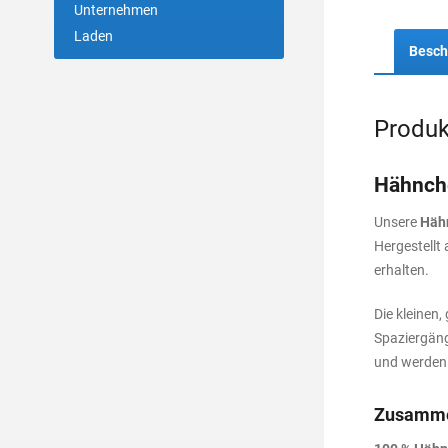
Unternehmen
Laden
Besch
Produk
Hähnche
Unsere
Häh
Hergestellt
erhalten.
Die kleinen,
Spaziergäng
und werden 
Zusamme