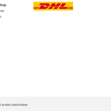
shop
ren
p
 anders beschrieben