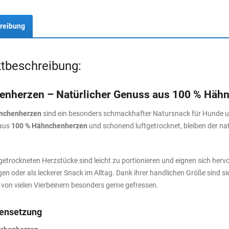
reibung
tbeschreibung:
nherzen – Natürlicher Genuss aus 100 % Häh
nchenherzen
sind ein besonders schmackhafter Natursnack für Hunde un
 aus
100 % Hähnchenherzen
und schonend luftgetrocknet, bleiben der na
 getrockneten Herzstücke sind leicht zu portionieren und eignen sich her
en oder als leckerer Snack im Alltag. Dank ihrer handlichen Größe sind s
von vielen Vierbeinern besonders gerne gefressen.
nsetzung