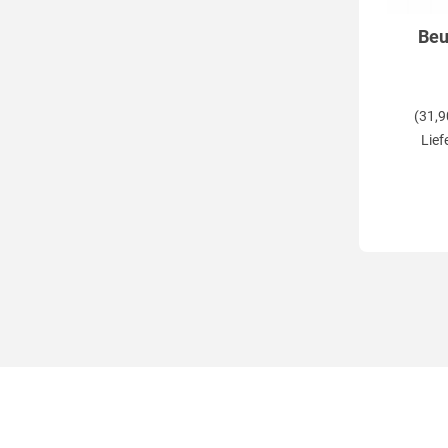
Beu
(31,9
Lief