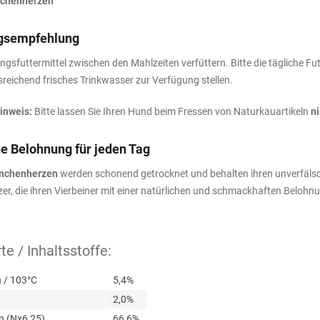
nchenherzen
gsempfehlung
ngsfuttermittel zwischen den Mahlzeiten verfüttern. Bitte die tägliche
sreichend frisches Trinkwasser zur Verfügung stellen.
inweis:
Bitte lassen Sie Ihren Hund beim Fressen von Naturkauartikeln
n
he Belohnung für jeden Tag
nchenherzen
werden schonend getrocknet und behalten ihren unverfälsc
er, die ihren Vierbeiner mit einer natürlichen und schmackhaften Belo
e / Inhaltsstoffe:
 / 103°C
5,4%
2,0%
n (Nx6,25)
66,6%