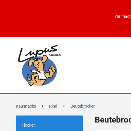
Wir mach
Kausnacks
Rind
Beutebrocken
Beutebro
Flocken