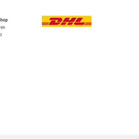
shop
ren
p