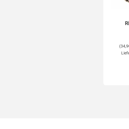
R
(34,9
Lief