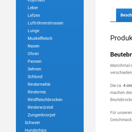
Kopfhaut
Leber
Besch
Lefzen
Luftröhrenstrossen
Lunge
Produk
Muskelfleisch
Nasen
Beutebr
Ohren
Pansen
Manchmal i
Sehnen
verschiede
Schlund
Rindermehle
Die ca.
4 cm
Rindermix
machen dies
Rindfleischbrocken
Beutebrocken
Rinderwürstel
Für unseren
Zungenknorpel
Geschmack u
Schwein
Hundechips