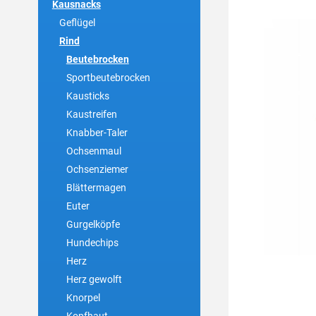
Kausnacks
Geflügel
Rind
Beutebrocken
Sportbeutebrocken
Kausticks
Kaustreifen
Knabber-Taler
Ochsenmaul
Ochsenziemer
Blättermagen
Euter
Gurgelköpfe
Hundechips
Herz
Herz gewolft
Knorpel