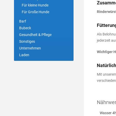
Zusamme
Für kleine Hunde
Rinderwürst
Für Große Hunde
Barf
Fütterun
Bubeck
Als Belohnu
Gesundheit & Pflege
jederzeit au
Sonstiges
Unternehmen
Wichtiger H
Laden
Natürlich
Mit unsere
verschieden
Nährwert
Wasser 4h