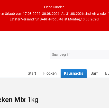
Liebe Kunden!
en Urlaub vom 17.08.2026 -30.08.2026. Ab 31.08.2026 sind wir wieder fü
Letzter Versand für BARF-Produkte ist Montag,10.08.2026!
Start
Flocken
Kausnacks
Barf
B
cken Mix
1kg