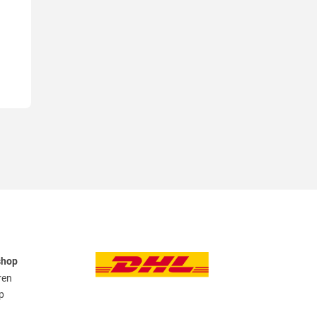
shop
ren
p