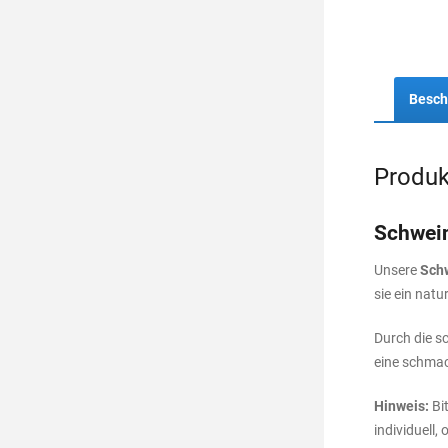
Besch
Produk
Schwein
Unsere
Sch
sie ein nat
Durch die s
eine schma
Hinweis:
Bit
individuell,