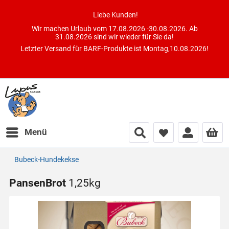
Liebe Kunden!
Wir machen Urlaub vom 17.08.2026 -30.08.2026. Ab
31.08.2026 sind wir wieder für Sie da!
Letzter Versand für BARF-Produkte ist Montag,10.08.2026!
Menü
Bubeck-Hundekekse
PansenBrot
1,25kg